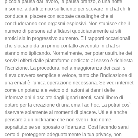
piccola pausa dal lavoro, la pausa pranzo, o una notte
insonne, a darti tempo sufficiente per scovare in chat chi ti
conduca al piacere con scopate casalinghe che si
concluderanno con orgasmi esplosivi. Non stupisce che il
numero di persone ad affidarsi quotidianamente ai siti
erotici sia in progressivo aumento. E i rapporti occasionali
che sfociano da un primo contatto avvenuto in chat si
stanno moltiplicando. Normalmente, per poter usufruire dei
servizi offerti dalle piattaforme dedicate al sesso è richiesta
l'iscrizione. La procedura, nella maggioranza dei casi, si
rileva davvero semplice e veloce, tanto che l'indicazione di
una email è l'unica operazione necessaria. Se vedi internet
come un potenziale veicolo di azioni ai danni delle
informazioni rilasciate dagli ignari utenti, sarai libero di
optare per la creazione di una email ad hoc. La potrai così
riservare solamente ai momenti di piacere. Utile è anche
pensare a un nickname che non sveli il tuo nome,
soprattutto se sei sposato o fidanzato. Così facendo sarai
certo di proteggere adeguatamente la tua privacy, non