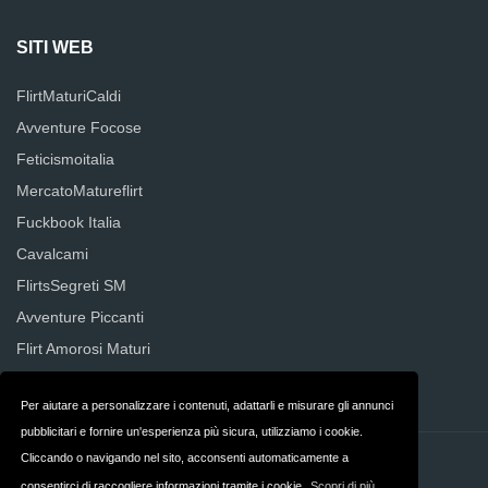
SITI WEB
FlirtMaturiCaldi
Avventure Focose
Feticismoitalia
MercatoMatureflirt
Fuckbook Italia
Cavalcami
FlirtsSegreti SM
Avventure Piccanti
Flirt Amorosi Maturi
Yespornplease
Per aiutare a personalizzare i contenuti, adattarli e misurare gli annunci
pubblicitari e fornire un'esperienza più sicura, utilizziamo i cookie.
Cliccando o navigando nel sito, acconsenti automaticamente a
Contatti
Su di noi
consentirci di raccogliere informazioni tramite i cookie.
Scopri di più