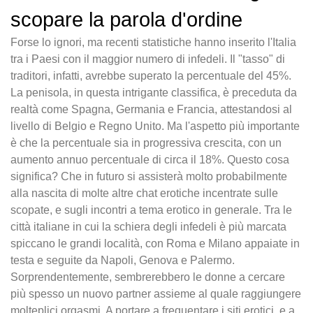
scopare la parola d'ordine
Forse lo ignori, ma recenti statistiche hanno inserito l'Italia
tra i Paesi con il maggior numero di infedeli. Il "tasso" di
traditori, infatti, avrebbe superato la percentuale del 45%.
La penisola, in questa intrigante classifica, è preceduta da
realtà come Spagna, Germania e Francia, attestandosi al
livello di Belgio e Regno Unito. Ma l'aspetto più importante
è che la percentuale sia in progressiva crescita, con un
aumento annuo percentuale di circa il 18%. Questo cosa
significa? Che in futuro si assisterà molto probabilmente
alla nascita di molte altre chat erotiche incentrate sulle
scopate, e sugli incontri a tema erotico in generale. Tra le
città italiane in cui la schiera degli infedeli è più marcata
spiccano le grandi località, con Roma e Milano appaiate in
testa e seguite da Napoli, Genova e Palermo.
Sorprendentemente, sembrerebbero le donne a cercare
più spesso un nuovo partner assieme al quale raggiungere
molteplici orgasmi. A portare a frequentare i siti erotici, e a