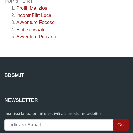
TOP 5 FLIRT
Profili Maliziosi
IncontriFlirt Locali
Avventure Focose
Flirt Sensuali
Avventure Piccanti
BDSM.IT
NEWSLETTER
Inserisci la tua email e iscriviti alla nostra newsletter .